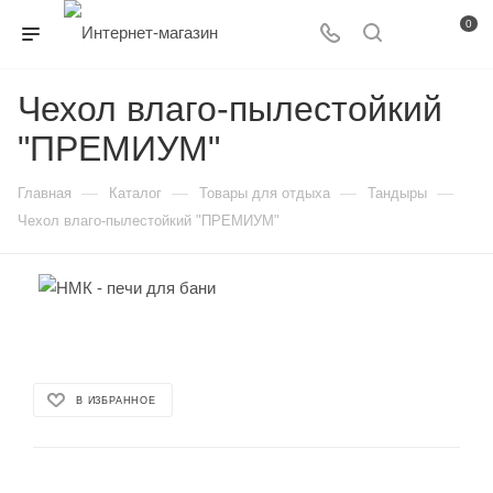
0
Чехол влаго-пылестойкий
"ПРЕМИУМ"
—
—
—
—
Главная
Каталог
Товары для отдыха
Тандыры
Чехол влаго-пылестойкий "ПРЕМИУМ"
В ИЗБРАННОЕ