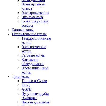
Печи премиум
класса
Электрокаменки
Экономайзер
Сопутствующие
товары
Банные чаны
Отопительные котлы
Твердотопливные
котлы
Электрические
котлы
Газовые котлы
Котельное
оборудование
Промышленные
котлы
Дымоходы
Теплов и Сухов
КПД
AGNI
Чугунные трубы
"Сибирь"
Чистка дымохода