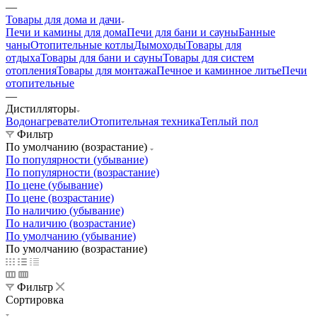
—
Товары для дома и дачи
Печи и камины для дома
Печи для бани и сауны
Банные
чаны
Отопительные котлы
Дымоходы
Товары для
отдыха
Товары для бани и сауны
Товары для систем
отопления
Товары для монтажа
Печное и каминное литье
Печи
отопительные
—
Дистилляторы
Водонагреватели
Отопительная техника
Теплый пол
Фильтр
По умолчанию (возрастание)
По популярности (убывание)
По популярности (возрастание)
По цене (убывание)
По цене (возрастание)
По наличию (убывание)
По наличию (возрастание)
По умолчанию (убывание)
По умолчанию (возрастание)
Фильтр
Сортировка