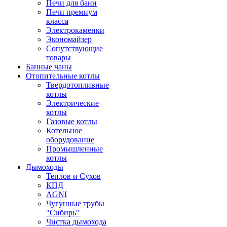
Печи для бани
Печи премиум
класса
Электрокаменки
Экономайзер
Сопутствующие
товары
Банные чаны
Отопительные котлы
Твердотопливные
котлы
Электрические
котлы
Газовые котлы
Котельное
оборудование
Промышленные
котлы
Дымоходы
Теплов и Сухов
КПД
AGNI
Чугунные трубы
"Сибирь"
Чистка дымохода