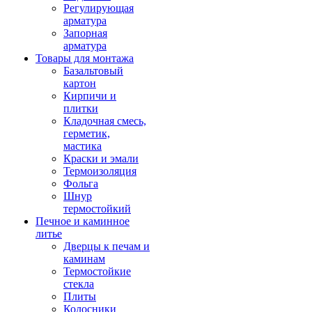
Регулирующая
арматура
Запорная
арматура
Товары для монтажа
Базальтовый
картон
Кирпичи и
плитки
Кладочная смесь,
герметик,
мастика
Краски и эмали
Термоизоляция
Фольга
Шнур
термостойкий
Печное и каминное
литье
Дверцы к печам и
каминам
Термостойкие
стекла
Плиты
Колосники