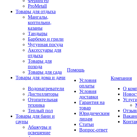
Ферингер
ProMetall
Товары для отдыха
Мангалы,
коптильни,
казаны
Тандыры
Барбекю и грили
Чугунная посуда
Аксессуары для
отдыха
Товары для
похода
Помощь
Товары для сада
Товары для дома и дачи
Компания
Условия
оплаты
Водонагреватели
О ком
Условия
Дистилляторы
Новос
доставки
Отопительная
Услуг
Гарантия на
техника
товар
Теплый пол
Отзыв
Юридическим
Товары для бани и
Вакан
лицам
сауны
Конта
Статьи
Абажуры и
Вопрос-ответ
освещение