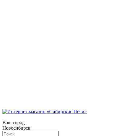
Коммунарский переулок, 31/1
Режим работы:
Пн-Пт 09:00 — 18:00.
Сб 09:00 — 17:00.
Вс 10:00 — 15:00
телефон:
8 (3854) 55 51 65
8-960-788-69-72
(Мессенджер)
E-mail:
Gefestbiysk@gmail.com
Новокузнецк
ул. Трамвайная, 4
Режим работы:
Пн-Сб: с 9:00 до 18:00
Вс: с 10:00 до 17:00
Телефон:
8 (909) 511 8822
Ваш город
Новосибирск