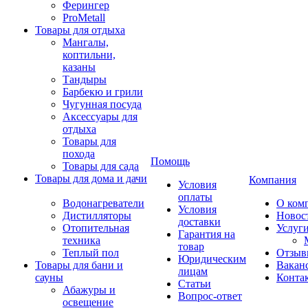
Ферингер
ProMetall
Товары для отдыха
Мангалы,
коптильни,
казаны
Тандыры
Барбекю и грили
Чугунная посуда
Аксессуары для
отдыха
Товары для
похода
Помощь
Товары для сада
Товары для дома и дачи
Компания
Условия
оплаты
Водонагреватели
О ком
Условия
Дистилляторы
Новос
доставки
Отопительная
Услуг
Гарантия на
техника
товар
Теплый пол
Отзыв
Юридическим
Товары для бани и
Вакан
лицам
сауны
Конта
Статьи
Абажуры и
Вопрос-ответ
освещение