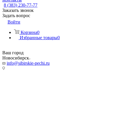
8 (383) 230-77-77
Заказать звонок
Задать вопрос
Войти
Корзина
0
Избранные товары
0
Ваш город
Новосибирск
info@sibirskie-pechi.ru
Адреса магазинов:
Новосибирск
ул. Фабричная, 55/5
Режим работы:
Пн-Пт: с 9:00 до 20:00
Сб, Вс: 10:00 до 18.00
Телефон:
8 (383) 230-77-77
8 993 004 7777
(Мессенджер)