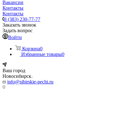
Вакансии
Контакты
Контакты
8 (383) 230-77-77
Заказать звонок
Задать вопрос
Войти
Корзина
0
Избранные товары
0
Ваш город
Новосибирск
info@sibirskie-pechi.ru
Адреса магазинов:
Новосибирск
ул. Фабричная, 55/5
Режим работы:
Пн-Пт: с 9:00 до 20:00
Сб, Вс: 10:00 до 18.00
Телефон: