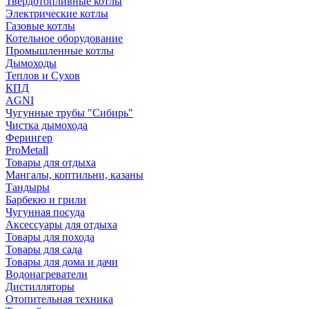
Твердотопливные котлы
Электрические котлы
Газовые котлы
Котельное оборудование
Промышленные котлы
Дымоходы
Теплов и Сухов
КПД
AGNI
Чугунные трубы "Сибирь"
Чистка дымохода
Ферингер
ProMetall
Товары для отдыха
Мангалы, коптильни, казаны
Тандыры
Барбекю и грили
Чугунная посуда
Аксессуары для отдыха
Товары для похода
Товары для сада
Товары для дома и дачи
Водонагреватели
Дистилляторы
Отопительная техника