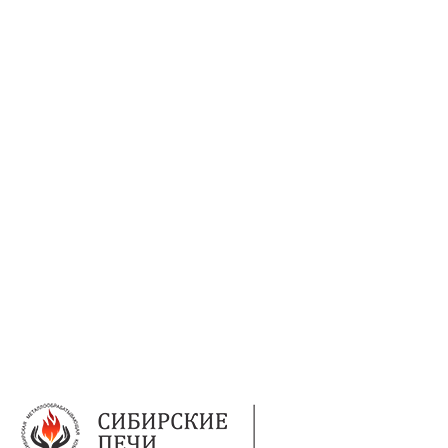
gefest-barnaul95A@yandex.ru
Бийск
Коммунарский переулок, 31/1
Режим работы:
Пн-Пт 09:00 — 18:00.
Сб 09:00 — 17:00.
Вс 10:00 — 15:00
телефон:
8 (3854) 55 51 65
8-960-788-69-72
(Мессенджер)
E-mail:
Gefestbiysk@gmail.com
Новокузнецк
ул. Трамвайная, 4
Режим работы:
Пн-Сб: с 9:00 до 18:00
Вс: с 10:00 до 17:00
Телефон:
8 (909) 511 8822