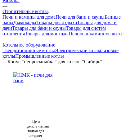
Каталог
—
Отопительные котлы
Печи и камины для дома
Печи для бани и сауны
Банные
чаны
Дымоходы
Товары для отдыха
Товары для дома и
дачи
Товары для бани и сауны
Товары для систем
отопления
Товары для монтажа
Печное и каминное литье
—
Котельное оборудование
Твердотопливные котлы
Электрические котлы
Газовые
котлы
Промышленные котлы
—
Конус "непросыпайка" для котлов "Сибирь"
Цена
действительна
только для
интернет-