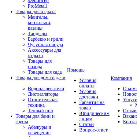
Ферингер
ProMetall
Товары для отдыха
Мангалы,
коптильни,
казаны
Тандыры
Барбекю и грили
Чугунная посуда
Аксессуары для
отдыха
Товары для
похода
Помощь
Товары для сада
Товары для дома и дачи
Компания
Условия
оплаты
Водонагреватели
О ком
Условия
Дистилляторы
Новос
доставки
Отопительная
Услуг
Гарантия на
техника
товар
Теплый пол
Отзыв
Юридическим
Товары для бани и
Вакан
лицам
сауны
Конта
Статьи
Абажуры и
Вопрос-ответ
освещение