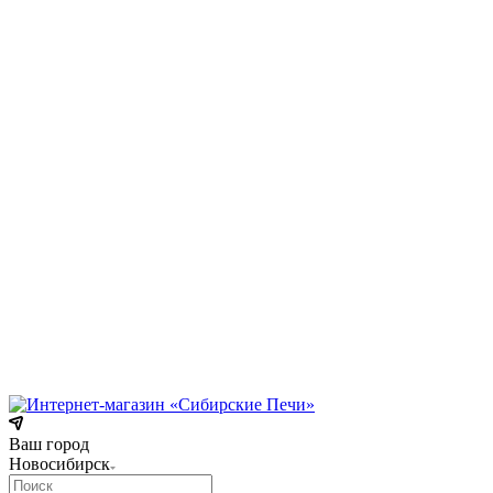
Коммунарский переулок, 31/1
Режим работы:
Пн-Пт 09:00 — 18:00.
Сб 09:00 — 17:00.
Вс 10:00 — 15:00
телефон:
8 (3854) 55 51 65
8-960-788-69-72
(Мессенджер)
E-mail:
Gefestbiysk@gmail.com
Новокузнецк
ул. Трамвайная, 4
Режим работы:
Пн-Сб: с 9:00 до 18:00
Вс: с 10:00 до 17:00
Телефон:
8 (909) 511 8822
Ваш город
Новосибирск