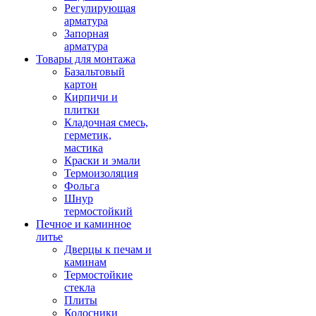
Регулирующая
арматура
Запорная
арматура
Товары для монтажа
Базальтовый
картон
Кирпичи и
плитки
Кладочная смесь,
герметик,
мастика
Краски и эмали
Термоизоляция
Фольга
Шнур
термостойкий
Печное и каминное
литье
Дверцы к печам и
каминам
Термостойкие
стекла
Плиты
Колосники