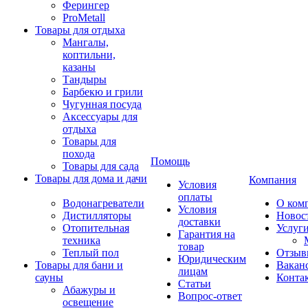
Ферингер
ProMetall
Товары для отдыха
Мангалы,
коптильни,
казаны
Тандыры
Барбекю и грили
Чугунная посуда
Аксессуары для
отдыха
Товары для
похода
Помощь
Товары для сада
Товары для дома и дачи
Компания
Условия
оплаты
Водонагреватели
О ком
Условия
Дистилляторы
Новос
доставки
Отопительная
Услуг
Гарантия на
техника
товар
Теплый пол
Отзыв
Юридическим
Товары для бани и
Вакан
лицам
сауны
Конта
Статьи
Абажуры и
Вопрос-ответ
освещение