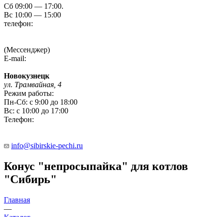
Сб 09:00 — 17:00.
Вс 10:00 — 15:00
телефон:
8 (3854) 55 51 65
8-960-788-69-72
(Мессенджер)
E-mail:
Gefestbiysk@gmail.com
Новокузнецк
ул. Трамвайная, 4
Режим работы:
Пн-Сб: с 9:00 до 18:00
Вс: с 10:00 до 17:00
Телефон:
8 (909) 511 8822
info@sibirskie-pechi.ru
Конус "непросыпайка" для котлов
"Сибирь"
Главная
—