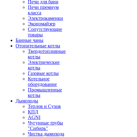
Печи для бани
Печи премиум
класса
Электрокаменки
Экономайзер
Сопутствующие
товары
Банные чаны
Отопительные котлы
Твердотопливные
котлы
Электрические
котлы
Газовые котлы
Котельное
оборудование
Промышленные
котлы
Дымоходы
Теплов и Сухов
КПД
AGNI
Чугунные трубы
"Сибирь"
Чистка дымохода