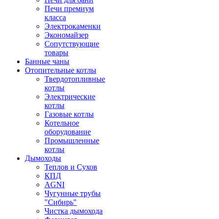
Печи премиум
класса
Электрокаменки
Экономайзер
Сопутствующие
товары
Банные чаны
Отопительные котлы
Твердотопливные
котлы
Электрические
котлы
Газовые котлы
Котельное
оборудование
Промышленные
котлы
Дымоходы
Теплов и Сухов
КПД
AGNI
Чугунные трубы
"Сибирь"
Чистка дымохода