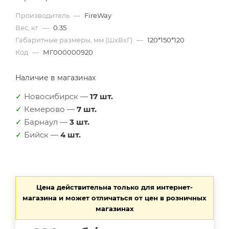
Производитель
—
FireWay
Вес, кг
—
0.35
Габаритные размеры, мм (ШхВхГ)
—
120*150*120
Код
—
МГ000000920
Наличие в магазинах
✓
Новосибирск —
17 шт.
✓
Кемерово —
7 шт.
✓
Барнаул —
3 шт.
✓
Бийск —
4 шт.
Цена действительна только для интернет-
магазина и может отличаться от цен в розничных
магазинах