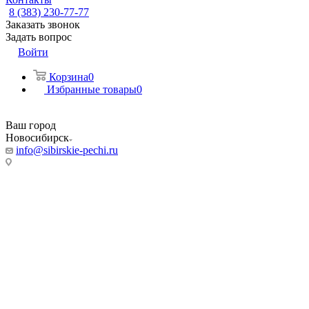
8 (383) 230-77-77
Заказать звонок
Задать вопрос
Войти
Корзина
0
Избранные товары
0
Ваш город
Новосибирск
info@sibirskie-pechi.ru
Адреса магазинов:
Новосибирск
ул. Фабричная, 55/5
Режим работы:
Пн-Пт: с 9:00 до 20:00
Сб, Вс: 10:00 до 18.00
Телефон:
8 (383) 230-77-77
8 993 004 7777
(Мессенджер)