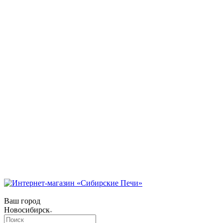
Коммунарский переулок, 31/1
Режим работы:
Пн-Пт 09:00 — 18:00.
Сб 09:00 — 17:00.
Вс 10:00 — 15:00
телефон:
8 (3854) 55 51 65
8-960-788-69-72
(Мессенджер)
E-mail:
Gefestbiysk@gmail.com
Новокузнецк
ул. Трамвайная, 4
Режим работы:
Пн-Сб: с 9:00 до 18:00
Вс: с 10:00 до 17:00
Телефон:
8 (909) 511 8822
Ваш город
Новосибирск