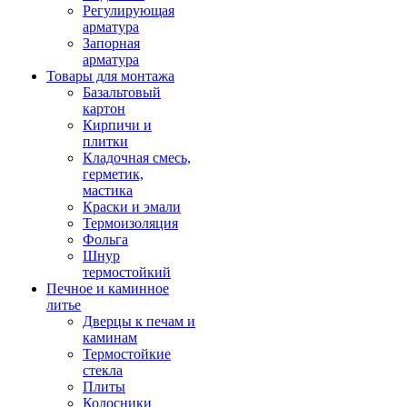
Регулирующая
арматура
Запорная
арматура
Товары для монтажа
Базальтовый
картон
Кирпичи и
плитки
Кладочная смесь,
герметик,
мастика
Краски и эмали
Термоизоляция
Фольга
Шнур
термостойкий
Печное и каминное
литье
Дверцы к печам и
каминам
Термостойкие
стекла
Плиты
Колосники