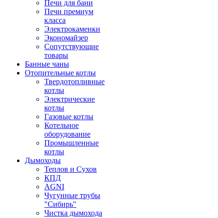
Печи для бани
Печи премиум
класса
Электрокаменки
Экономайзер
Сопутствующие
товары
Банные чаны
Отопительные котлы
Твердотопливные
котлы
Электрические
котлы
Газовые котлы
Котельное
оборудование
Промышленные
котлы
Дымоходы
Теплов и Сухов
КПД
AGNI
Чугунные трубы
"Сибирь"
Чистка дымохода