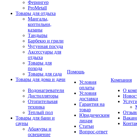
Ферингер
ProMetall
Товары для отдыха
Мангалы,
коптильни,
казаны
Тандыры
Барбекю и грили
Чугунная посуда
Аксессуары для
отдыха
Товары для
похода
Помощь
Товары для сада
Товары для дома и дачи
Компания
Условия
оплаты
Водонагреватели
О ком
Условия
Дистилляторы
Новос
доставки
Отопительная
Услуг
Гарантия на
техника
товар
Теплый пол
Отзыв
Юридическим
Товары для бани и
Вакан
лицам
сауны
Конта
Статьи
Абажуры и
Вопрос-ответ
освещение