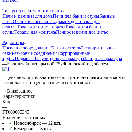
Каталог
—
Товары для систем отопления
Печи и камины для дома
Печи для бани и сауны
Банные
чаны
Отопительные котлы
Дымоходы
Товары для
отдыха
Товары для дома и дачи
Товары для бани и
сауны
Товары для монтажа
Печное и каминное литье
—
Радиаторы
Насосное оборудование
Теплоноситель
Расширительные
баки
Резьбовые соединения
Гофрированные
трубы
Подмотка
Регулирующая арматура
Запорная арматура
—
Кронштейн штырьевой 7*240 плоский с дюбелем
Цена действительна только для интернет-магазина и может
отличаться от цен в розничных магазинах
В избранное
Характеристики
Код
—
ГТ000005345
Наличие в магазинах
✓
Новосибирск —
12 шт.
✓
Кемерово —
3 шт.