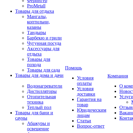
Ферингер
ProMetall
Товары для отдыха
Мангалы,
коптильни,
казаны
Тандыры
Барбекю и грили
Чугунная посуда
Аксессуары для
отдыха
Товары для
похода
Помощь
Товары для сада
Товары для дома и дачи
Компания
Условия
оплаты
Водонагреватели
О ком
Условия
Дистилляторы
Новос
доставки
Отопительная
Услуг
Гарантия на
техника
товар
Теплый пол
Отзыв
Юридическим
Товары для бани и
Вакан
лицам
сауны
Конта
Статьи
Абажуры и
Вопрос-ответ
освещение