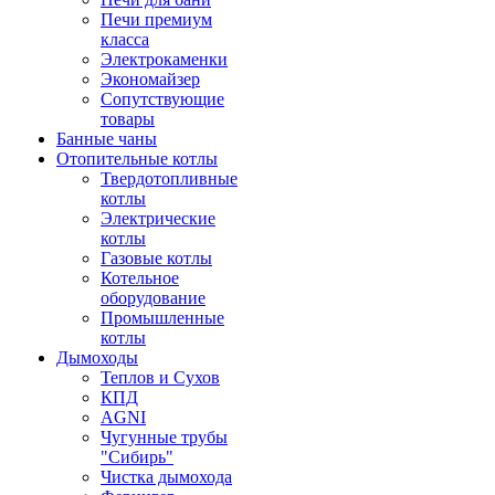
Печи премиум
класса
Электрокаменки
Экономайзер
Сопутствующие
товары
Банные чаны
Отопительные котлы
Твердотопливные
котлы
Электрические
котлы
Газовые котлы
Котельное
оборудование
Промышленные
котлы
Дымоходы
Теплов и Сухов
КПД
AGNI
Чугунные трубы
"Сибирь"
Чистка дымохода