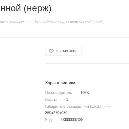
нной (нерж)
—
ющие товары
Теплообменник для печи банной (нерж)
В ИЗБРАННОЕ
Характеристики
Производитель
—
НМК
Вес, кг
—
3
Габаритные размеры, мм (ШхВхГ)
—
360х270х030
Код
—
ГК000000138