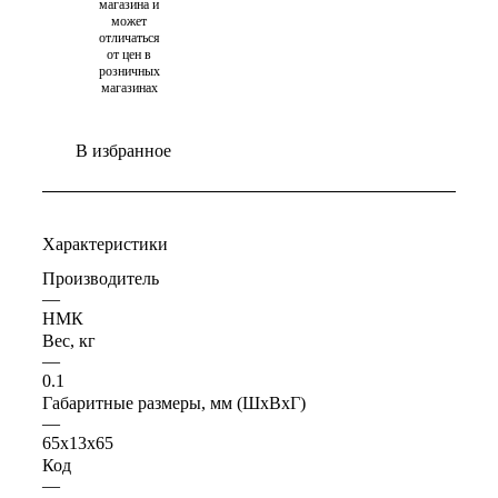
магазина и
может
отличаться
от цен в
розничных
магазинах
В избранное
Характеристики
Производитель
—
НМК
Вес, кг
—
0.1
Габаритные размеры, мм (ШхВхГ)
—
65х13х65
Код
—