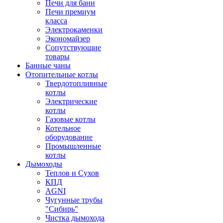
Печи для бани
Печи премиум
класса
Электрокаменки
Экономайзер
Сопутствующие
товары
Банные чаны
Отопительные котлы
Твердотопливные
котлы
Электрические
котлы
Газовые котлы
Котельное
оборудование
Промышленные
котлы
Дымоходы
Теплов и Сухов
КПД
AGNI
Чугунные трубы
"Сибирь"
Чистка дымохода