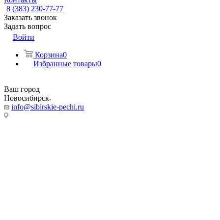
8 (383) 230-77-77
Заказать звонок
Задать вопрос
Войти
Корзина
0
Избранные товары
0
Ваш город
Новосибирск
info@sibirskie-pechi.ru
Адреса магазинов:
Новосибирск
ул. Фабричная, 55/5
Режим работы:
Пн-Пт: с 9:00 до 20:00
Сб, Вс: 10:00 до 18.00
Телефон:
8 (383) 230-77-77
8 993 004 7777
(Мессенджер)