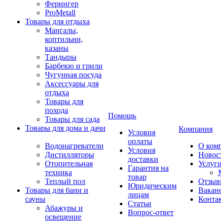
Ферингер
ProMetall
Товары для отдыха
Мангалы,
коптильни,
казаны
Тандыры
Барбекю и грили
Чугунная посуда
Аксессуары для
отдыха
Товары для
похода
Помощь
Товары для сада
Товары для дома и дачи
Компания
Условия
оплаты
Водонагреватели
О ком
Условия
Дистилляторы
Новос
доставки
Отопительная
Услуг
Гарантия на
техника
товар
Теплый пол
Отзыв
Юридическим
Товары для бани и
Вакан
лицам
сауны
Конта
Статьи
Абажуры и
Вопрос-ответ
освещение