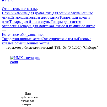
Каталог
—
Отопительные котлы
Печи и камины для дома
Печи для бани и сауны
Банные
чаны
Дымоходы
Товары для отдыха
Товары для дома и
дачи
Товары для бани и сауны
Товары для систем
отопления
Товары для монтажа
Печное и каминное литье
—
Котельное оборудование
Твердотопливные котлы
Электрические котлы
Газовые
котлы
Промышленные котлы
—
Термометр биметаллический ТБП-63 (0-120С) "Сибирь"
Цена
действительна
только для
интернет-