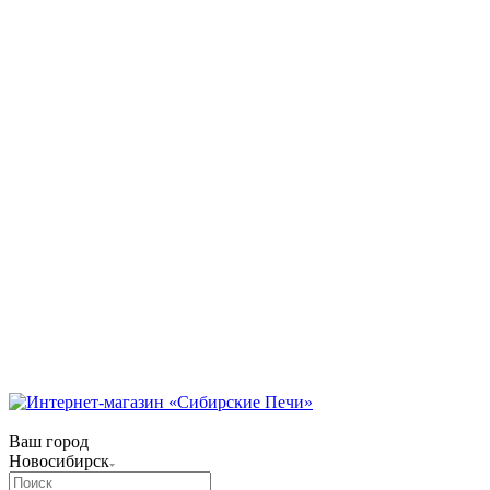
Коммунарский переулок, 31/1
Режим работы:
Пн-Пт 09:00 — 18:00.
Сб 09:00 — 17:00.
Вс 10:00 — 15:00
телефон:
8 (3854) 55 51 65
8-960-788-69-72
(Мессенджер)
E-mail:
Gefestbiysk@gmail.com
Новокузнецк
ул. Трамвайная, 4
Режим работы:
Пн-Сб: с 9:00 до 18:00
Вс: с 10:00 до 17:00
Телефон:
8 (909) 511 8822
Ваш город
Новосибирск