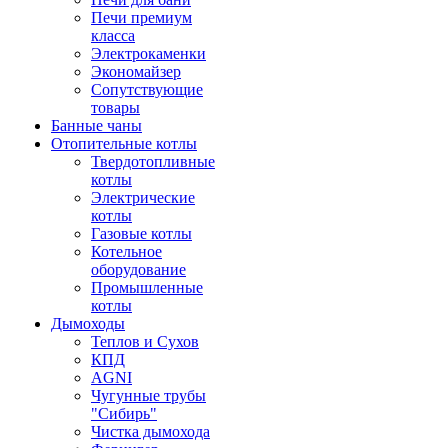
Печи премиум
класса
Электрокаменки
Экономайзер
Сопутствующие
товары
Банные чаны
Отопительные котлы
Твердотопливные
котлы
Электрические
котлы
Газовые котлы
Котельное
оборудование
Промышленные
котлы
Дымоходы
Теплов и Сухов
КПД
AGNI
Чугунные трубы
"Сибирь"
Чистка дымохода