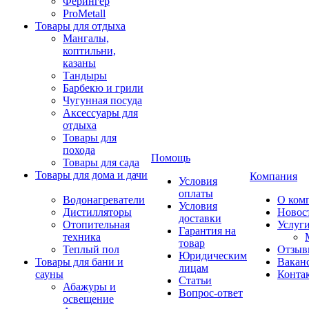
Ферингер
ProMetall
Товары для отдыха
Мангалы,
коптильни,
казаны
Тандыры
Барбекю и грили
Чугунная посуда
Аксессуары для
отдыха
Товары для
похода
Помощь
Товары для сада
Товары для дома и дачи
Компания
Условия
оплаты
Водонагреватели
О ком
Условия
Дистилляторы
Новос
доставки
Отопительная
Услуг
Гарантия на
техника
товар
Теплый пол
Отзыв
Юридическим
Товары для бани и
Вакан
лицам
сауны
Конта
Статьи
Абажуры и
Вопрос-ответ
освещение