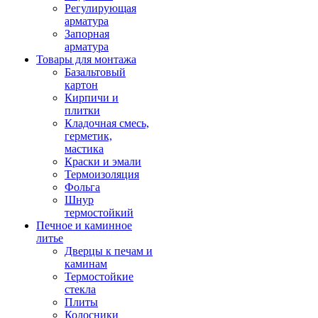
Регулирующая
арматура
Запорная
арматура
Товары для монтажа
Базальтовый
картон
Кирпичи и
плитки
Кладочная смесь,
герметик,
мастика
Краски и эмали
Термоизоляция
Фольга
Шнур
термостойкий
Печное и каминное
литье
Дверцы к печам и
каминам
Термостойкие
стекла
Плиты
Колосники