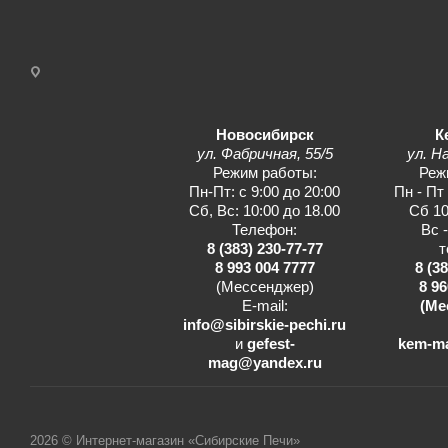
Новосибирск
К
ул. Фабричная, 55/5
ул. Н
Режим работы:
Реж
Пн-Пт: с 9:00 до 20:00
Пн - Пт
Сб, Вс: 10:00 до 18.00
Сб 10
Телефон:
Вс 
8 (383) 230-77-77
т
8 993 004 7777
8 (3
(Мессенджер)
8 96
E-mail:
(Ме
info@sibirskie-pechi.ru
и
gefest-
kem-m
mag@yandex.ru
2026 © Интернет-магазин «Сибирские Печи»