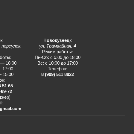
к
Новокузнецк
 переулок,
ул. Трамвайная, 4
1
Режим работы:
боты:
Пн-Сб: с 9:00 до 18:00
 — 18:00.
Вс: с 10:00 до 17:00
 17:00.
Телефон:
— 15:00
8 (909) 511 8822
он:
5 51 65
-69-72
джер)
l:
gmail.com