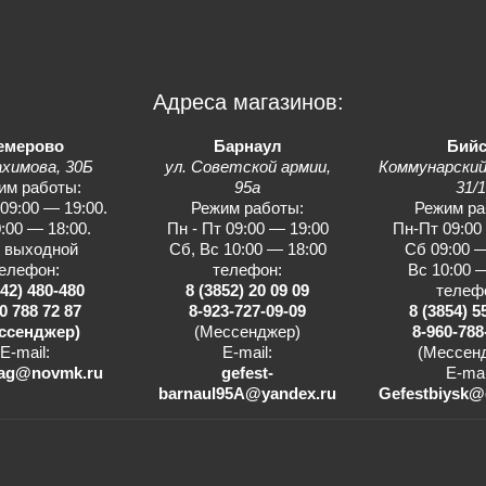
Адреса магазинов:
емерово
Барнаул
Бийс
ахимова, 30Б
ул. Советской армии,
Коммунарский
им работы:
95а
31/
 09:00 — 19:00.
Режим работы:
Режим ра
:00 — 18:00.
Пн - Пт 09:00 — 19:00
Пн-Пт 09:00
- выходной
Сб, Вс 10:00 — 18:00
Сб 09:00 —
елефон:
телефон:
Вс 10:00 
842) 480-480
8 (3852) 20 09 09
телеф
0 788 72 87
8-923-727-09-09
8 (3854) 5
ссенджер)
(Мессенджер)
8-960-788
E-mail:
E-mail:
(Мессен
ag@novmk.ru
gefest-
E-mai
barnaul95A@yandex.ru
Gefestbiysk@