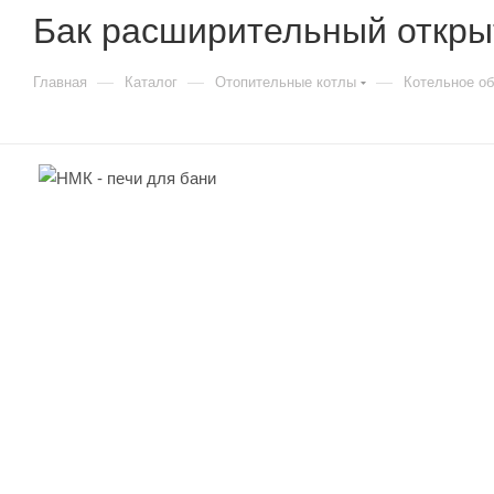
Бак расширительный откры
—
—
—
Главная
Каталог
Отопительные котлы
Котельное о