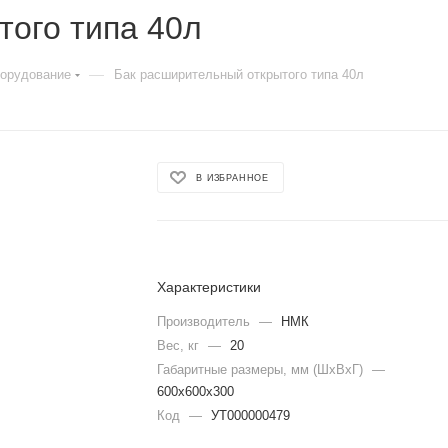
того типа 40л
—
борудование
Бак расширительный открытого типа 40л
В ИЗБРАННОЕ
Характеристики
Производитель
—
НМК
Вес, кг
—
20
Габаритные размеры, мм (ШхВхГ)
—
600х600х300
Код
—
УТ000000479